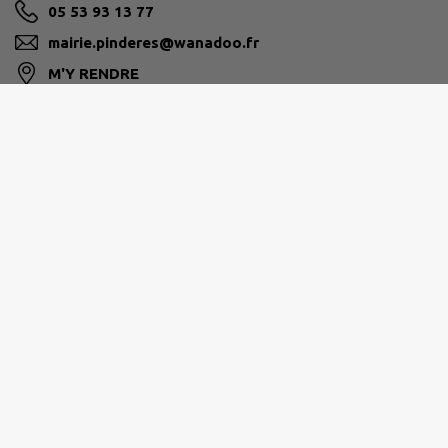
05 53 93 13 77
mairie.pinderes@wanadoo.fr
M'Y RENDRE
www.pinderes.fr
COTEAUX ET LANDES DE GASCOGNE
2366 route des Châteaux 47250 Grézet-Cavagnan
05.53.83.65.60
accueil@3clg.fr
M'Y RENDRE