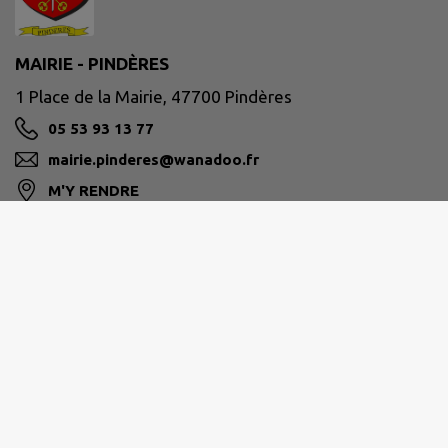
MAIRIE - PINDÈRES
1 Place de la Mairie, 47700 Pindères
05 53 93 13 77
mairie.pinderes@wanadoo.fr
M'Y RENDRE
www.pinderes.fr
COTEAUX ET LANDES DE GASCOGNE