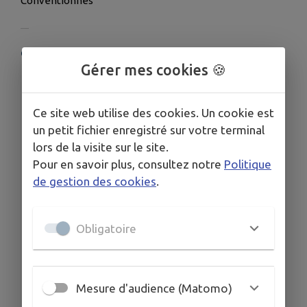
Conventionnés
COORDONNÉES
Gérer mes cookies 🍪
2 Rue de Veyries, Casteljaloux 47700
05 53 93 01 67
Ce site web utilise des cookies. Un cookie est
un petit fichier enregistré sur votre terminal
lors de la visite sur le site.
Pour en savoir plus, consultez notre
Politique
de gestion des cookies
.
Obligatoire
Mesure d'audience (Matomo)